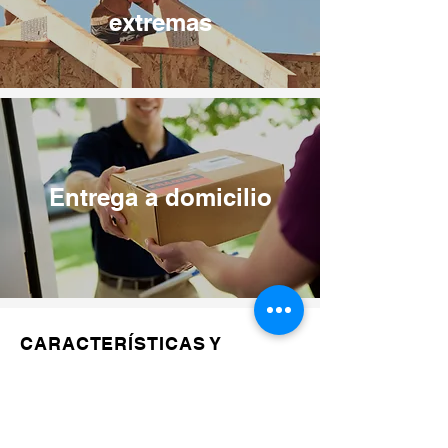
extremas
Entrega a domicilio
CARACTERÍSTICAS Y
BENEFICIOS
Clavo de bobina de alambre con cabeza redonda
de 15°