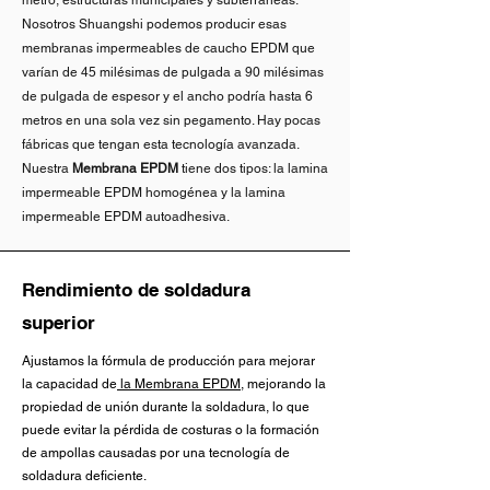
degradation and wind uplift while 
metro, estructuras municipales y subterráneas.
clorado.

Roofing membranes incorporate 
serves several critical functions:

Nosotros Shuangshi podemos producir esas
allowing natural membrane 
UV stabilizers, fire retardants, 
membranas impermeables de caucho EPDM que
movement.

Estabilidad a largo plazo – 
and other additives to enhance 
varían de 45 milésimas de pulgada a 90 milésimas
Provides structural support to 
Mantiene su durabilidad bajo 
weather resistance

de pulgada de espesor y el ancho podría hasta 6
resist stretching forces

   2.Fully Adhered EPDM 
metros en una sola vez sin pegamento. Hay pocas
condiciones ambientales extremas.

membrane 

fábricas que tengan esta tecnología avanzada.
Pond liners maintain a cleaner 
Maintains dimensional stability 
Nuestra
Membrana EPDM
tiene dos tipos: la lamina
Aplicaciones principales:

formulation, free from harmful 
across temperature fluctuations

impermeable EPDM homogénea y la lamina
    Our Fully Adhered EPDM 
additives that could affect 
impermeable EPDM autoadhesiva.
Membrane is produced with a 
Membranas para cubiertas y 
aquatic life

Reduces the risk of stress 
butyl rubber adhesive layer and a 
techos de vehículos recreativos 
cracking over time

Rendimiento de soldadura
protective film.The butyl rubber 
(RV) – Ampliamente utilizado en 
Both types typically use 
superior
ensures excellent adhesion to 
techos planos, cubiertas 
chlorinated EPDM for improved 
Improves resistance to wind 
substrates, which provides 
comerciales y techos de RV 
Ajustamos la fórmula de producción para mejorar
bonding characteristics

uplift forces

superior wind resistance and is 
la capacidad de
la Membrana EPDM
, mejorando la
debido a su larga vida útil y 
propiedad de unión durante la soldadura, lo que
preferred for steep slopes (up to 
resistencia a la intemperie.

Performance Requirements:

puede evitar la pérdida de costuras o la formación
4:12) or roofs with penetrations. 
The different applications 
de ampollas causadas por una tecnología de
Reinforced EPDM rubber roofing 
Clean substrate with no moisture 
soldadura deficiente.
Revestimientos para estanques – 
demand distinct physical and 