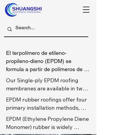
El terpolímero de etileno-
propileno-dieno (EPDM) se 
formula a partir de polímeros de 
caucho y a menudo se denomina 
Our Single-ply EPDM roofing 
"cubierta de caucho".

membranes are available in two 
primary variants: reinforced and 
EPDM rubber roofings offer four 
1. Cubiertas de caucho EPDM 
non-reinforced(normal) EPDM 
primary installation methods, 
vulcanizado (o curado) de 
roofing. The fundamental 
each with distinct advantages for 
Shuangshi

EPDM (Ethylene Propylene Diene 
difference lies in the 
different project requirements, 
La cloración modifica la estructura 
Monomer) rubber is widely 
incorporation of a polyester 
for all those kind of rubber 
molecular del caucho EPDM 