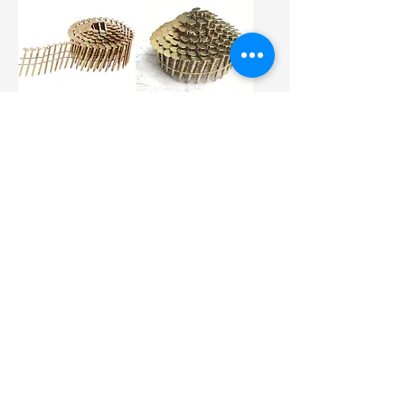
Clavos para
Clavos de
techado en
techado en
bobina | Clavos
bobina |
para techado
Proveedor de
galvanizados
clavos para
techos
¡Haga un pedido pequeño! Compruebe
nuestra calidad y la fiabilidad de
nuestro servicio: ¡contáctenos hoy
mismo!