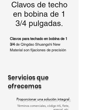
Clavos de techo
en bobina de 1
3/4 pulgadas.
Clavos para techado en bobina de 1
3/4
de Qingdao Shuangshi New
Material son fijaciones de precisión
diseñadas para instalaciones de
techado eficientes y seguras. Como
proveedor líder de
clavos para
techado en bobina de 1 3/4
,
Servicios que
ofrecemos clavos de alta calidad y
resistentes a la corrosión
ofrecemos
compatibles con pistolas de clavos
en bobina de 15 grados. Perfectos
Proporcionar una solución integral
para asegurar tejas, fieltro para
Términos comerciales, código HS, flete,
techos y membranas de soporte.
arancel, etc.