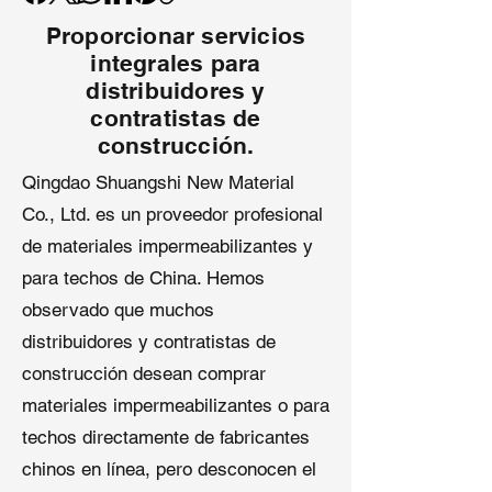
reducen el daño a las tejas.
Proporcionar servicios
Compatibilidad Versátil
: Se adapta
integrales para
a la mayoría de las
pistolas de
clavos en bobina de 15 grados
distribuidores y
(por ejemplo, Senco, Metabo
contratistas de
HPT, Bostitch) para una
construcción.
integración sin problemas.
Qingdao Shuangshi New Material
Múltiples Opciones de Vástago
:
Co., Ltd. es un proveedor profesional
Diseños de vástago liso o en
anillo mejoran la resistencia a la
de materiales impermeabilizantes y
extracción, ideales para áreas
para techos de China. Hemos
con vientos fuertes.
observado que muchos
Bobinas de Alta Capacidad
: 7,200
clavos por caja (60 bobinas),
distribuidores y contratistas de
cubriendo de 15 a 22.5
construcción desean comprar
cuadrados (basado en 4-6 clavos
materiales impermeabilizantes o para
por teja), reduciendo recargas.
techos directamente de fabricantes
chinos en línea, pero desconocen el