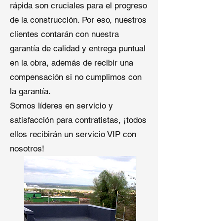
rápida son cruciales para el progreso
(60 bobinas)
de la construcción. Por eso, nuestros
clientes contarán con nuestra
garantía de calidad y entrega puntual
¿Por qué elegir
Qingdao Shuangshi
en la obra, además de recibir una
para Clavos para Techado en
compensación si no cumplimos con
Bobina?
la garantía.
Como proveedor destacado de 1 3
Somos líderes en servicio y
4 clavos para techado en bobina,
satisfacción para contratistas, ¡todos
Qingdao Shuangshi New Material
ellos recibirán un servicio VIP con
combina fabricación avanzada con
soluciones rentables. Con sede en
nosotros!
Qingdao, China, nuestras
instalaciones aseguran que
cada
clavo para techado en
bobina
cumpla con los estándares
ISO 9001 y CE. Nuestras ventajas
incluyen: