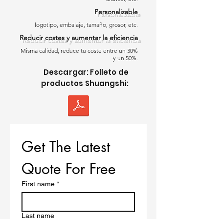
Nuestros clavos para techado en
Personalizable
bobina de 1 3/4 son ideales para
logotipo, embalaje, tamaño, grosor, etc.
proyectos de techado residenciales,
Reducir costes y aumentar la eficiencia
comerciales e industriales,
asegurando durabilidad y facilidad de
Misma calidad, reduce tu coste entre un 30%
y un 50%.
uso.
Descargar: Folleto de
productos Shuangshi:
Características Clave de los Clavos
para Techado en Bobina
Nuestros
clavos para techado en
Get The Latest 
bobina de 1 3/4
están fabricados con
acero galvanizado o inoxidable de
Quote For Free
primera calidad, cumpliendo con los
estándares ASTM F1667 para un
First name
*
rendimiento confiable. Qingdao
Shuangshi asegura una calidad
Last name
excepcional para aplicaciones de