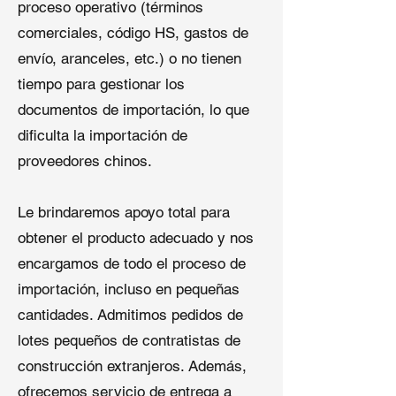
proceso operativo (términos
Aplicaciones de los Clavos para
comerciales, código HS, gastos de
Techado en Bobina
envío, aranceles, etc.) o no tienen
Los
clavos para techado en bobina
tiempo para gestionar los
de 1 3 4
de Qingdao Shuangshi son
documentos de importación, lo que
versátiles para diversas tareas de
dificulta la importación de
techado:
proveedores chinos.
Tejas de Asfalto y Fibra de Vidrio
:
Asegura una sujeción segura a
Le brindaremos apoyo total para
techos de OSB o contrachapado
obtener el producto adecuado y nos
para techos residenciales y
encargamos de todo el proceso de
comerciales.
Fieltro para Techos y Membranas
importación, incluso en pequeñas
de Soporte
: Proporciona fijación
cantidades. Admitimos pedidos de
confiable para barreras de
lotes pequeños de contratistas de
humedad y membranas
construcción extranjeros. Además,
sintéticas.
Reparaciones de Techos y Re-
ofrecemos servicio de entrega a