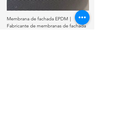
Membrana de fachada EPDM｜
Clavos de techo en 
Fabricante de membranas de fachada
pulgadas.
EPDM
Artículos
relacionados