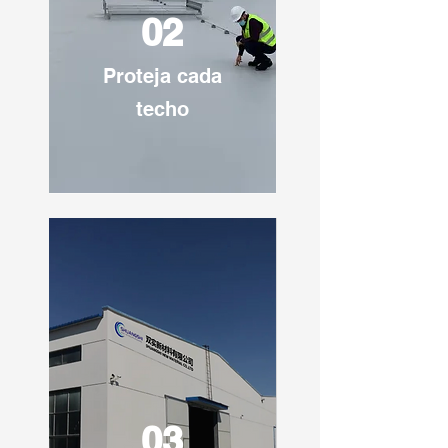
02
Proteja cada
techo
03