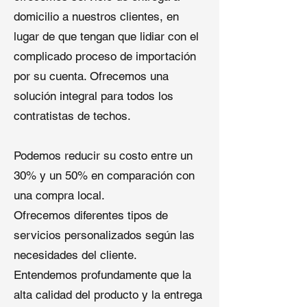
Techado
: Facilita la instalación
domicilio a nuestros clientes, en
eficiente sobre techos existentes
lugar de que tengan que lidiar con el
o durante la restauración.
Regiones con Vientos Fuertes
:
complicado proceso de importación
Los clavos en bobina de acero
por su cuenta. Ofrecemos una
inoxidable con vástago en
solución integral para todos los
anillo
ofrecen
una capacidad de
contratistas de techos.
sujeción superior para áreas
propensas a tormentas.
Podemos reducir su costo entre un
Especificaciones Técnicas
30% y un 50% en comparación con
una compra local.
Longitud
: 1-3/4" (personalizable)
Diámetro
: 0.120" (11 gauge)
Ofrecemos diferentes tipos de
Diámetro de la Cabeza
: 3/8"
servicios personalizados según las
Material
: Acero galvanizado o
necesidades del cliente.
inoxidable
Entendemos profundamente que la
Colocación
: En alambre, 120
clavos por bobina
alta calidad del producto y la entrega
Embalaje
: 7,200 clavos por caja