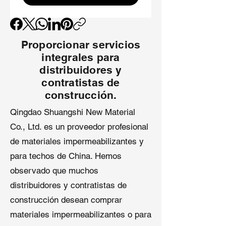
Precio de membrana EPDM
:
desde
USD 3.00 a 4.50 / m²
,
dependiendo de tipos y
Proporcionar servicios
especificaciones.
integrales para
¿Por qué Qingdao Shuangshi ofrece
distribuidores y
mejores precios en techados
contratistas de
EPDM?
construcción.
Qingdao Shuangshi New Material
Como proveedor experimentado de
Co., Ltd. es un proveedor profesional
rollos de goma EPDM, Qingdao
Shuangshi tiene las siguientes
de materiales impermeabilizantes y
ventajas sobre otros competidores:
para techos de China. Hemos
observado que muchos
Precios directos de fábrica
– sin
intermediarios, de la fábrica
distribuidores y contratistas de
directamente a los contratistas de
construcción desean comprar
construcción, reduciendo costos
materiales impermeabilizantes o para
de corredores y almacenamiento.