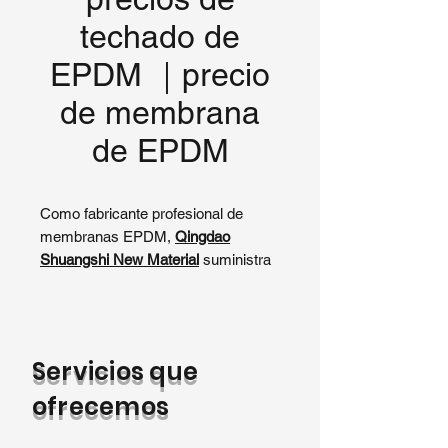
techado de
EPDM ｜precio
de membrana
de EPDM
Como fabricante profesional de
membranas EPDM,
Qingdao
Shuangshi New Material
suministra
sistemas de techado EPDM de alta
calidad directamente desde nuestra
fábrica, ofreciendo una calidad
estable y un
precio de membrana
Servicios que
EPDM
muy competitivo para
nuestros clientes en todo el mundo.
ofrecemos
El
precio del techado EPDM
varía