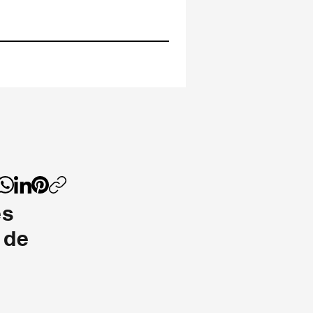
es
 de