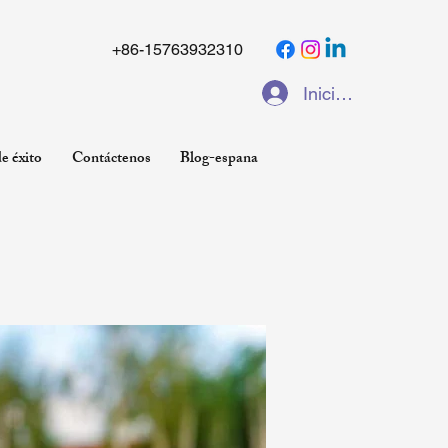
+86-15763932310
Iniciar sesión
e éxito
Contáctenos
Blog-espana