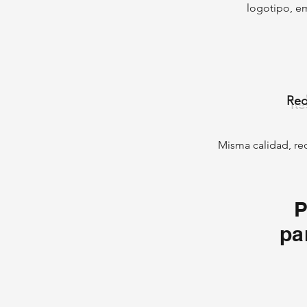
logotipo, em
Red
Misma calidad, re
P
pa