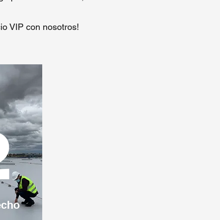
cio VIP con nosotros!
2
echo