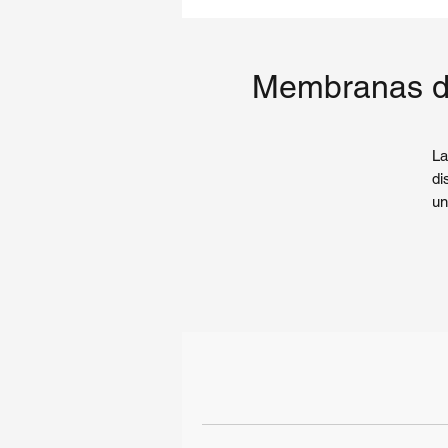
Membranas de
L
di
un
me
ti
y 
Nu
et
de
pr
en