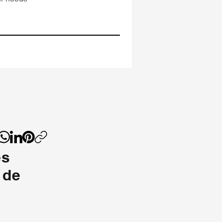
to
as
es
 de