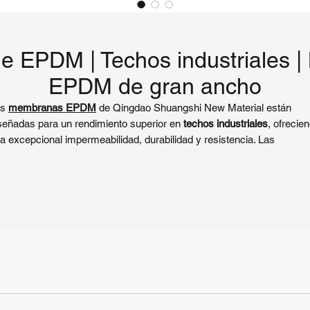
 EPDM | Techos industriales 
EPDM de gran ancho
as
membranas EPDM
de Qingdao Shuangshi New Material están
señadas para un rendimiento superior en
techos industriales
, ofrecie
a excepcional impermeabilidad, durabilidad y resistencia. Las
mbranas de techo EPDM de Shuangshi están disponibles en tres
pos:
Membrana de Techo EPDM
, Membrana de Techo EPDM Reforz
Membrana de Techo con respaldo de vellón.
estras membranas están elaboradas con monómero de dieno de
ileno propileno de alta calidad para cumplir con las rigurosas demand
 aplicaciones industriales. Estas membranas proporcionan una robus
otección contra condiciones ambientales adversas, lo que las convie
 ideales para instalaciones industriales en todo el mundo.