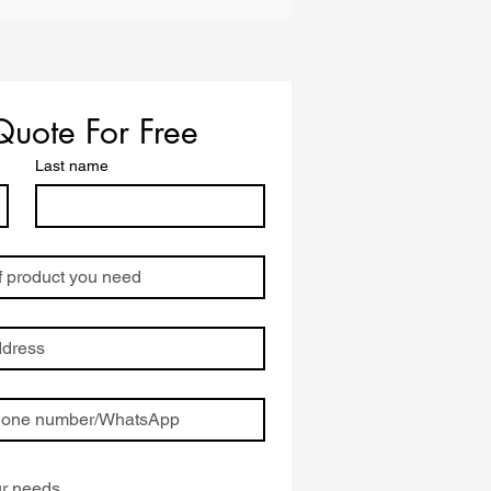
Quote For Free
Last name
 y