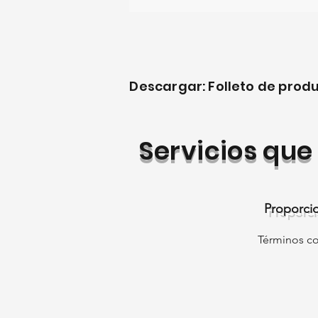
Be
Descargar: Folleto de prod
Servicios qu
Proporcio
Términos co
Ap