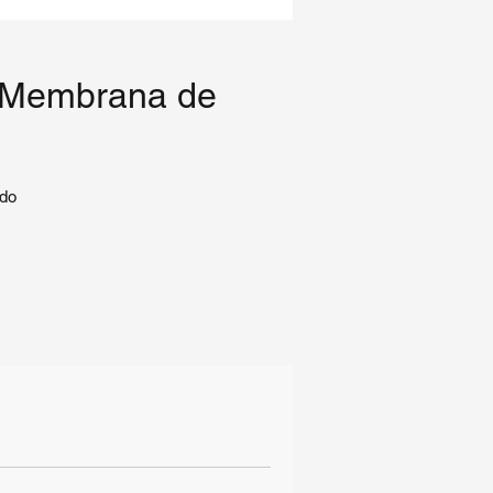
| Membrana de
ndo
ada
as
ta
rte