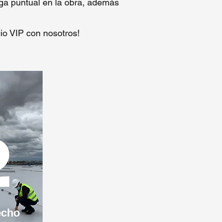
ega puntual en la obra, además
cio VIP con nosotros!
2
echo