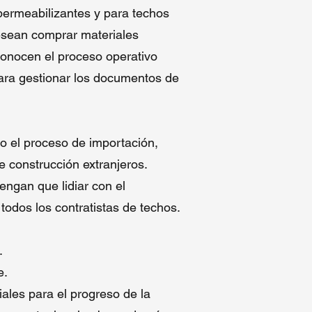
permeabilizantes y para techos
e
esean comprar materiales
conocen el proceso operativo
para gestionar los documentos de
s
o el proceso de importación,
 construcción extranjeros.
P)
engan que lidiar con el
odos los contratistas de techos.
as
.
e.
ales para el progreso de la