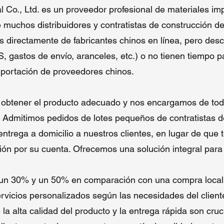
nfianza de
membranas EPDM
para
techos industriales
, con
Co., Ltd. es un proveedor profesional de materiales im
stalaciones avanzadas en Qingdao, China, producimos esos rollos d
uchos distribuidores y contratistas de construcción d
mbrana de acuerdo con el estándar ISO 9001.
s directamente de fabricantes chinos en línea, pero des
estras ventajas incluyen:
, gastos de envío, aranceles, etc.) o no tienen tiempo 
importación de proveedores chinos.
Eficiencia de Costos
: Muchos proveedores obtienen ganancias
excesivas a través del marketing de marca y otros medios. Nuestro
productos pueden ir de la fábrica a los contratistas directamente sin
 obtener el producto adecuado y nos encargamos de tod
intermediarios, reduciendo costos en un 30%.
 Admitimos pedidos de lotes pequeños de contratistas de
Accesibilidad Global
: Términos de comercio flexibles (FOB, CIF, DD
o entrega directamente a domicilio.
trega a domicilio a nuestros clientes, en lugar de que t
Soluciones Personalizadas
: Podemos ajustar esas formulaciones y
n por su cuenta. Ofrecemos una solución integral para t
personalizar los grosores y anchos según los requisitos del cliente.
Soporte Confiable
: Muestras gratuitas, orientación técnica y garantí
de calidad (15-25 años).
 un 30% y un 50% en comparación con una compra local
rvicios personalizados según las necesidades del client
alta calidad del producto y la entrega rápida son cruci