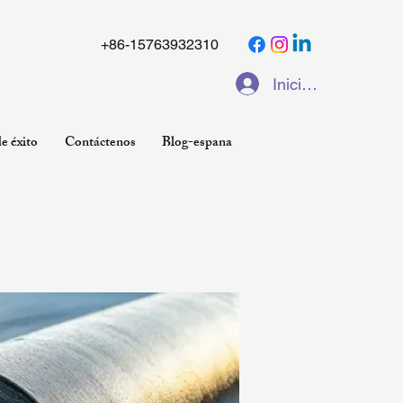
+86-15763932310
Iniciar sesión
e éxito
Contáctenos
Blog-espana