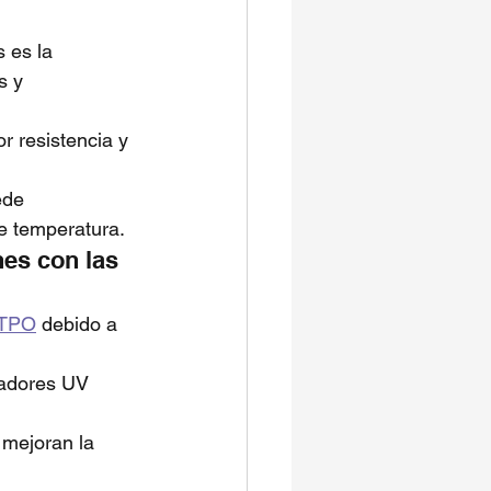
 es la 
s y 
 resistencia y 
ede 
de temperatura.
es con las 
 TPO
 debido a 
zadores UV 
 mejoran la 