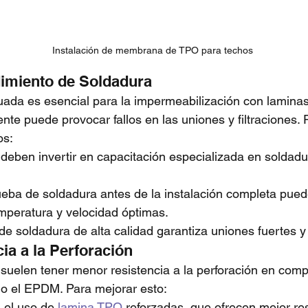
Instalación de membrana de TPO para techos
imiento de Soldadura
ada es esencial para la impermeabilización con lamina
nte puede provocar fallos en las uniones y filtraciones. 
os:
 deben invertir en capacitación especializada en soldadu
ueba de soldadura antes de la instalación completa pued
emperatura y velocidad óptimas.
 de soldadura de alta calidad garantiza uniones fuertes 
ia a la Perforación
uelen tener menor resistencia a la perforación en comp
mo el EPDM. Para mejorar esto:
el uso de 
lamina TPO
 reforzadas, que ofrecen mejor res