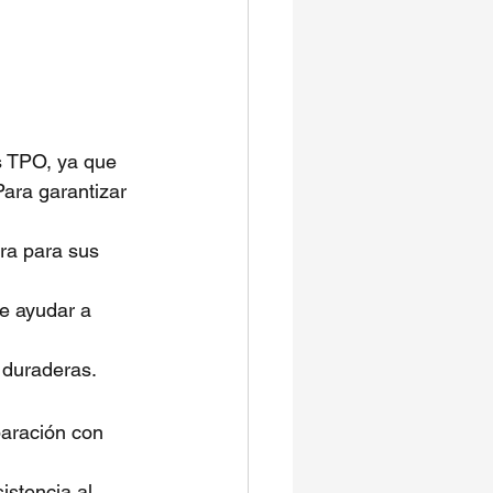
s TPO, ya que 
Para garantizar 
ra para sus 
e ayudar a 
y duraderas.
aración con 
istencia al 