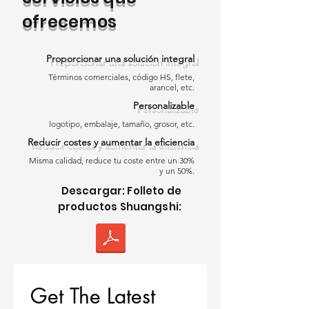
necesidades del proyecto:
ofrecemos
1. No Reforzada (Homogénea)
Material uniforme y flexible
para aplicaciones estándar.
Proporcionar una solución integral
Fácil instalación,
Términos comerciales, código HS, flete,
especialmente alrededor de
arancel, etc.
detalles y bordes del techo.
Personalizable
Ideal para techos
EPDM
logotipo, embalaje, tamaño, grosor, etc.
residenciales y comerciales
Reducir costes y aumentar la eficiencia
ligeros.
Misma calidad, reduce tu coste entre un 30%
2. Membrana de Techo de
y un 50%.
Caucho EPDM Reforzada
Descargar: Folleto de
El refuerzo de poliéster
productos Shuangshi:
incrustado proporciona mayor
resistencia a la tracción y
estabilidad dimensional.
Resistente a desgarros y
estrés mecánico.
Get The Latest 
Perfecto para áreas con tráfico