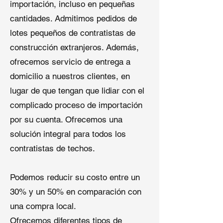
importación, incluso en pequeñas
Elongación al Ruptura
: ≥350%
Embalaje
: Doblada o enrollada
cantidades. Admitimos pedidos de
para un envío eficiente
lotes pequeños de contratistas de
Este
techo de caucho EPDM
está
construcción extranjeros. Además,
diseñado para un rendimiento
ofrecemos servicio de entrega a
confiable en múltiples
domicilio a nuestros clientes, en
aplicaciones, manteniendo la
rentabilidad.
lugar de que tengan que lidiar con el
complicado proceso de importación
por su cuenta. Ofrecemos una
solución integral para todos los
contratistas de techos.
Podemos reducir su costo entre un
30% y un 50% en comparación con
una compra local.
Ofrecemos diferentes tipos de