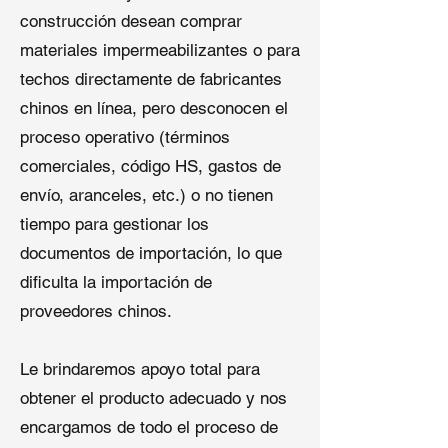
Proporciona
construcción desean comprar
impermeabilización confiable
materiales impermeabilizantes o para
en regiones sin condiciones
meteorológicas extremas.
techos directamente de fabricantes
Al utilizar
membranas de techo
chinos en línea, pero desconocen el
EPDM
, los propietarios se
proceso operativo (términos
benefician de una
comerciales, código HS, gastos de
impermeabilización sin juntas,
envío, aranceles, etc.) o no tienen
flexibilidad superior y durabilidad
a largo plazo.
tiempo para gestionar los
Especificaciones Técnicas
documentos de importación, lo que
Grosor
: 1.2mm (60mil)
dificulta la importación de
Ancho y Largo
: 10’ × 100’
proveedores chinos.
(estándar estadounidense), o
ancho/largo personalizado (1–
6m de ancho)
Le brindaremos apoyo total para
Resistencia a la Tracción
: ≥9.0
obtener el producto adecuado y nos
MPa (No Reforzada y
encargamos de todo el proceso de
Reforzada)