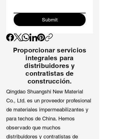
1.2mm
La
membrana de techo EPDM de
Submit
1.2mm
es una solución asequible
y duradera adecuada para una
amplia gama de proyectos de
techado:
Proporcionar servicios
Techos Residenciales y
integrales para
Comerciales
: Techos de baja
distribuidores y
pendiente, edificios de
contratistas de
apartamentos y estructuras
construcción.
comerciales de tamaño
mediano.
Qingdao Shuangshi New Material
Proyectos de Bajo Tráfico y
Co., Ltd. es un proveedor profesional
Modernización
: Ideal para
de materiales impermeabilizantes y
recuperar techos existentes o
áreas con acceso ocasional de
para techos de China. Hemos
mantenimiento.
observado que muchos
Zonas de Clima Moderado
:
distribuidores y contratistas de