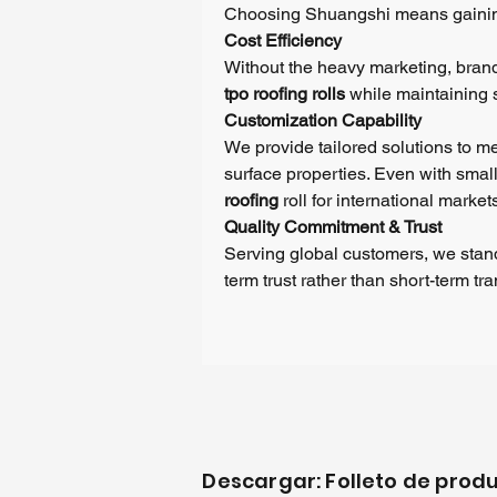
En
Choosing Shuangshi means gaining 
ma
Cost Efficiency
ca
Without the heavy marketing, brand 
de
tpo roofing rolls
while maintaining s
pr
Customization Capability
es
We provide tailored solutions to me
surface properties. Even with sma
Nu
roofing
roll for international market
la
Quality Commitment & Trust
T
Serving global customers, we stan
vid
term trust rather than short-term tr
Pa
po
mo
me
pu
ma
me
Descargar: Folleto de prod
es