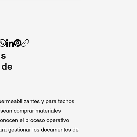
e
n
es
do
 de
na
e
permeabilizantes y para techos
esean comprar materiales
conocen el proceso operativo
para gestionar los documentos de