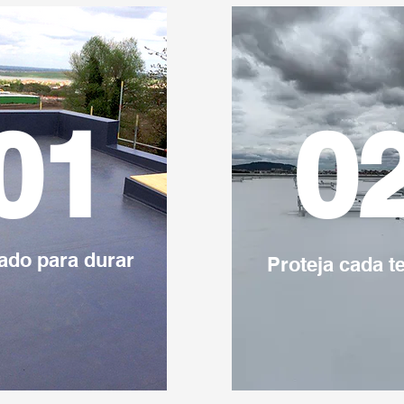
01
0
ado para durar
Proteja cada t