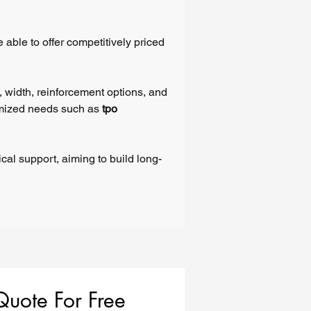
o
 able to offer competitively priced
, width, reinforcement options, and
tomized needs such as
tpo
 y
cal support, aiming to build long-
o
te,
ad
Quote For Free