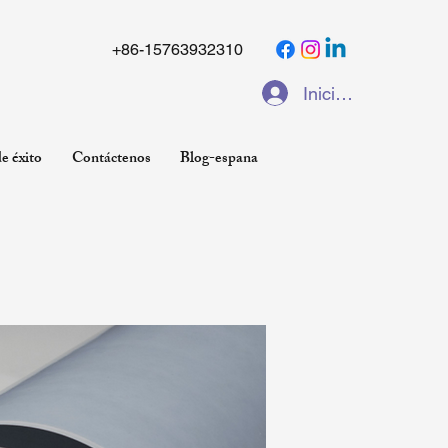
+86-15763932310
Iniciar sesión
e éxito
Contáctenos
Blog-espana