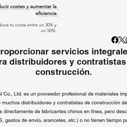
distribución de las marcas de primer nivel, podemos ofrecer
rollos d
ucir costes y aumentar la
techado TPO
a precios competitivos mientras mantenemos una
eficiencia
calidad estable.
Capacidad de Personalización
duce tu coste entre un 30% y
Proporcionamos soluciones a medida para satisfacer requisitos
un 50%.
específicos de proyectos o regionales, incluidos grosor, ancho,
opciones de refuerzo y propiedades de superficie. Incluso con
volúmenes de pedido más pequeños, nuestro modelo de producció
roporcionar servicios integral
flexible apoya las necesidades personalizadas como
rollo de techa
ra distribuidores y contratistas
TPO
para mercados internacionales.
Compromiso con la Calidad y Confianza
construcción.
Al servir a clientes globales, respaldamos nuestros productos con u
clara responsabilidad de calidad y soporte técnico, con el objetivo d
construir confianza a largo plazo en lugar de transacciones a corto
Co., Ltd. es un proveedor profesional de materiales im
plazo.
uchos distribuidores y contratistas de construcción d
s directamente de fabricantes chinos en línea, pero des
, gastos de envío, aranceles, etc.) o no tienen tiempo 