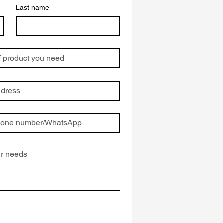
Last name
a
a