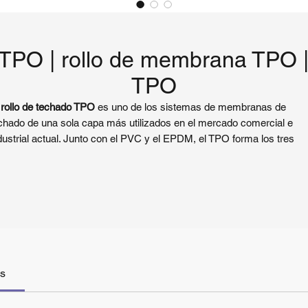
 TPO | rollo de membrana TPO |
TPO
 rollo de techado TPO
es uno de los sistemas de membranas de
chado de una sola capa más utilizados en el mercado comercial e
dustrial actual. Junto con el PVC y el EPDM, el TPO forma los tres
stemas de techado de una sola capa más comunes a nivel mundial. 
s últimos años, la cuota de mercado del
rollo de techo TPO
ha seguid
eciendo debido a su rendimiento equilibrado, eficiencia en costes y
aptabilidad a grandes techos planos o de baja pendiente.
s membranas de una sola capa suministradas en
rollos de techado
PO
permiten una instalación rápida, reducción de juntas y una mejor
abilidad impermeable, lo que las convierte en una opción preferida par
us
macenes, fábricas, edificios comerciales y otros proyectos de techad