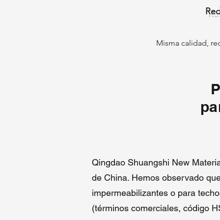
Red
Misma calidad, re
P
pa
Qingdao Shuangshi New Material 
de China. Hemos observado que m
impermeabilizantes o para techo
(términos comerciales, código HS