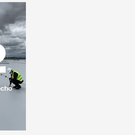
2
echo