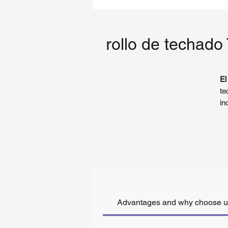
rollo de techado
El
te
in
si
lo
cr
ad
La
T
fi
Advantages and why choose 
al