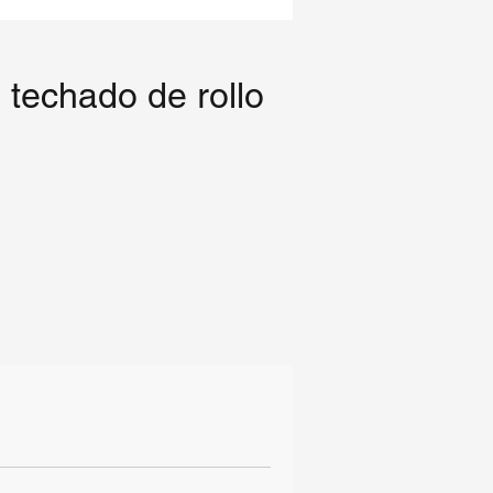
 techado de rollo
En
o
a
o.