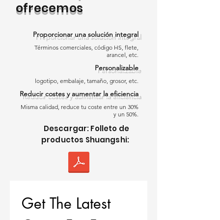
rollos grandes y se sueldan por aire
ofrecemos
caliente, creando una capa
impermeable continua y sin costuras
Proporcionar una solución integral
con un excelente rendimiento a largo
Términos comerciales, código HS, flete,
plazo.
arancel, etc.
Personalizable
La mayoría de los edificios
logotipo, embalaje, tamaño, grosor, etc.
comerciales cuentan con techos
Reducir costes y aumentar la eficiencia
planos o de muy poca pendiente, lo
que hace que
techos comerciales
Misma calidad, reduce tu coste entre un 30%
y un 50%.
TPO
sean una solución ideal. Las
Descargar: Folleto de
membranas de una sola capa
productos Shuangshi:
pueden instalarse directamente
sobre grandes áreas de techo con
alta eficiencia, riesgo reducido de
mano de obra y calidad de
impermeabilización consistente.
Get The Latest 
¿Por qué el TPO es ideal para
aplicaciones de techado comercial?