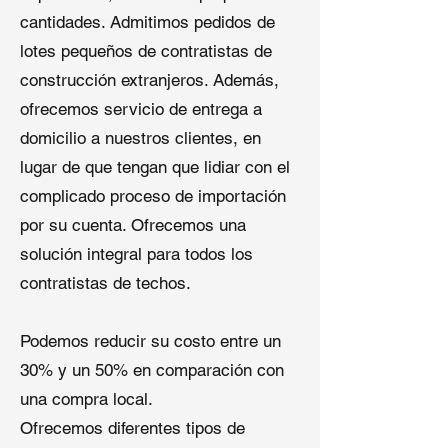
asegurando un rendimiento confiable
cantidades. Admitimos pedidos de
para propietarios de edificios y
lotes pequeños de contratistas de
contratistas por igual.
construcción extranjeros. Además,
2. Múltiples Especificaciones para
ofrecemos servicio de entrega a
Construcción en el Mundo Real
domicilio a nuestros clientes, en
lugar de que tengan que lidiar con el
Nuestros productos de
techado
comercial TPO
están disponibles en
complicado proceso de importación
diferentes grosores, anchos,
por su cuenta. Ofrecemos una
refuerzos y tipos de superficie para
solución integral para todos los
satisfacer diversas necesidades de
contratistas de techos.
instalación. Esta flexibilidad permite
a los contratistas elegir la solución
de
techo comercial TPO
más
Podemos reducir su costo entre un
adecuada para las condiciones
30% y un 50% en comparación con
específicas de su proyecto,
una compra local.
mejorando la eficiencia en el sitio y
reduciendo la complejidad de la
Ofrecemos diferentes tipos de
instalación.