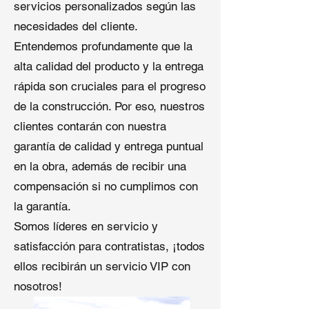
servicios personalizados según las
necesidades del cliente.
3. Opciones Flexibles de Suministro
Entendemos profundamente que la
y Entrega
alta calidad del producto y la entrega
Proporcionamos múltiples modos de
rápida son cruciales para el progreso
suministro, opciones de embalaje y
de la construcción. Por eso, nuestros
soluciones logísticas, permitiendo a
clientes contarán con nuestra
los clientes seleccionar el método de
compra y entrega más conveniente.
garantía de calidad y entrega puntual
Este enfoque minimiza el tiempo de
en la obra, además de recibir una
inactividad en los sitios de trabajo y
compensación si no cumplimos con
apoya una ejecución fluida de los
la garantía.
proyectos.
Somos líderes en servicio y
Un Sistema de Techado Madurado y
satisfacción para contratistas, ¡todos
Comprobado en el Mercado
ellos recibirán un servicio VIP con
Hoy en día,
tejas comerciales TPO
nosotros!
es uno de los sistemas de techado