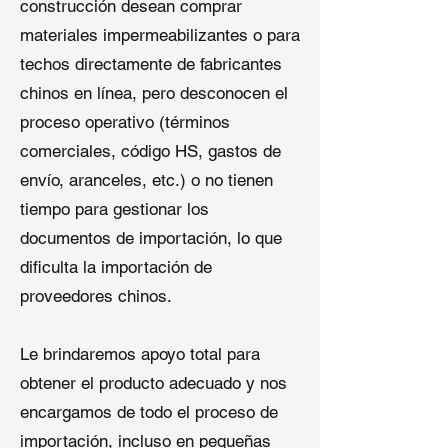
construcción desean comprar
fabricamos
sistemas de techado
materiales impermeabilizantes o para
comercial TPO
específicamente
techos directamente de fabricantes
diseñados para edificios
comerciales y contratistas
chinos en línea, pero desconocen el
profesionales.
proceso operativo (términos
comerciales, código HS, gastos de
1. Compromiso de Calidad a Largo
envío, aranceles, etc.) o no tienen
Plazo
tiempo para gestionar los
Creamos firmemente que la
documentos de importación, lo que
impermeabilización es una
dificulta la importación de
responsabilidad a largo plazo.
proveedores chinos.
Shuangshi nunca escatima en
calidad, utiliza materias primas
inferiores o compite a través de
Le brindaremos apoyo total para
precios bajos destructivos. Nos
obtener el producto adecuado y nos
enfocamos en la calidad estable, en
encargamos de todo el proceso de
formulaciones consistentes y en
márgenes de ganancia razonables,
importación, incluso en pequeñas