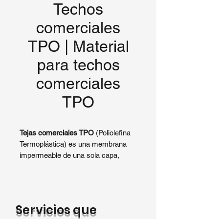
Techos
comerciales
TPO | Material
para techos
comerciales
TPO
Tejas comerciales TPO
(Poliolefina
Termoplástica) es una membrana
impermeable de una sola capa,
soldable al calor, que se utiliza
ampliamente en proyectos de
techado comerciales modernos.
Como material termoplástico, las
Servicios que
membranas TPO se instalan en