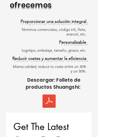
venta
con un rendimiento estable y
ofrecemos
un
precio competitivo de TPO
, lo que
la hace ideal para proyectos de
Proporcionar una solución integral
techado comerciales, industriales y
Términos comerciales, código HS, flete,
residenciales en todo el mundo.
arancel, etc.
Personalizable
Nuestros materiales de techado
logotipo, embalaje, tamaño, grosor, etc.
TPO están disponibles en tres
Reducir costes y aumentar la eficiencia
modelos especializados para
cumplir con diferentes métodos de
Misma calidad, reduce tu coste entre un 30%
y un 50%.
instalación y requisitos del proyecto.
Descargar: Folleto de
productos Shuangshi:
Características Clave de los
Modelos de Membranas de Techo
TPO
Fabricados con formulaciones
avanzadas de poliolefina
Get The Latest 
termoplástica, los
materiales de
techo TPO de Shuangshi
cumplen