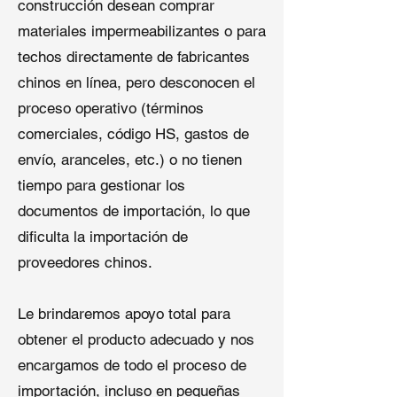
construcción desean comprar
materiales impermeabilizantes o para
3. Membrana TPO Reforzada
techos directamente de fabricantes
Fuerza Superior
: El refuerzo de
chinos en línea, pero desconocen el
malla de poliéster proporciona
proceso operativo (términos
alta resistencia al desgarro y a
comerciales, código HS, gastos de
perforaciones.
envío, aranceles, etc.) o no tienen
Larga Vida Útil
: Excelente
resistencia a UV, ozono y
tiempo para gestionar los
productos químicos, con una vida
documentos de importación, lo que
útil de 15 a 25 años.
dificulta la importación de
Aplicaciones
: Diseñada para
proveedores chinos.
instalaciones industriales y
techos comerciales grandes en
regiones de vientos fuertes.
Le brindaremos apoyo total para
obtener el producto adecuado y nos
Elegir el material de techo TPO de
encargamos de todo el proceso de
Shuangshi ofrece
valor a largo plazo
más allá de un
precio competitivo de
importación, incluso en pequeñas