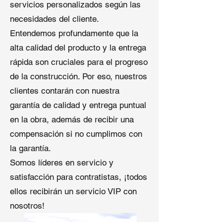
servicios personalizados según las
adheridos y lastreados.
necesidades del cliente.
Entendemos profundamente que la
Shuangshi proporciona
material de
techo TPO en venta
, utilizando para
alta calidad del producto y la entrega
una amplia gama de aplicaciones:
rápida son cruciales para el progreso
de la construcción. Por eso, nuestros
Edificios Comerciales
: Oficinas,
clientes contarán con nuestra
centros comerciales y
almacenes que requieren
garantía de calidad y entrega puntual
sistemas de techo eficientes en
en la obra, además de recibir una
energía.
compensación si no cumplimos con
Instalaciones Industriales
:
la garantía.
Resistentes a productos
químicos, calor y condiciones
Somos líderes en servicio y
climáticas adversas.
satisfacción para contratistas, ¡todos
Techos Planos Residenciales
:
ellos recibirán un servicio VIP con
Impermeabilización confiable
para diseños arquitectónicos
nosotros!
modernos.