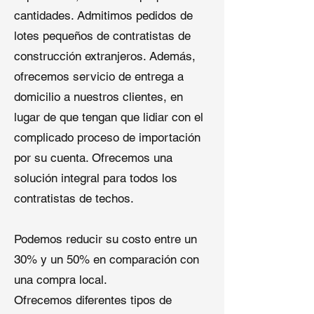
TPO
:
cantidades. Admitimos pedidos de
lotes pequeños de contratistas de
Eficiencia Energética
: La
construcción extranjeros. Además,
superficie blanca altamente
reflectante puede reducir los
ofrecemos servicio de entrega a
costos de refrigeración hasta en
domicilio a nuestros clientes, en
un 30%.
lugar de que tengan que lidiar con el
Rendimiento a Prueba de
Filtraciones
: Las costuras
complicado proceso de importación
soldadas al aire caliente forman
por su cuenta. Ofrecemos una
una capa impermeable continua y
solución integral para todos los
monolítica.
contratistas de techos.
Solución Eco-Amigable
: Los
materiales de techo TPO
reciclables y de bajo contenido de
Podemos reducir su costo entre un
VOC apoyan la construcción
30% y un 50% en comparación con
sostenible.
una compra local.
Versatilidad de Instalación
:
Compatible con sistemas
Ofrecemos diferentes tipos de
anclados mecánicamente,