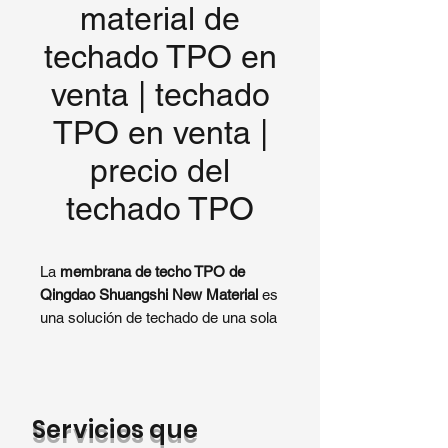
material de
techado TPO en
venta | techado
TPO en venta |
precio del
techado TPO
La
membrana de techo TPO de
Qingdao Shuangshi New Material
es
una solución de techado de una sola
capa de alta calidad diseñada para
techos planos y de bajo pendiente.
Como proveedor profesional de
membranas de techo TPO
,
Servicios que
ofrecemos
material de techo TPO en