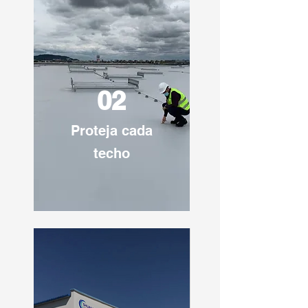
¿Por qué elegir a Qingdao
Shuangshi
como su proveedor de
membranas de techo TPO?
02
Como un proveedor confiable de
membranas de techo TPO, Qingdao
Shuangshi New Material fabrica
Proteja cada
materiales de techo TPO de primera
techo
calidad en Qingdao, China,
certificados con
ISO 9001
y
CE
.
Nuestras Ventajas
Precio Competitivo de Techo
TPO
: El suministro directo de
fábrica reduce costos en un 30 a
40%, comenzando desde
$3.50/m²
.