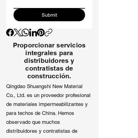
Aplicaciones
: Adecuada para
sistemas totalmente adheridos o
Submit
lastreados con exposición al
viento moderada.
2. Membrana TPO con Tejido Trasero
Proporcionar servicios
integrales para
Durabilidad Mejorada
: El respaldo
de vellón de poliéster mejora la
distribuidores y
resistencia a perforaciones y la
contratistas de
compatibilidad con el sustrato.
construcción.
Eficiencia en la Instalación
:
Qingdao Shuangshi New Material
Disponible en sistemas
Co., Ltd. es un proveedor profesional
autoadheridos para reducir el
tiempo de mano de obra y los
de materiales impermeabilizantes y
costos de instalación.
para techos de China. Hemos
Aplicaciones
: Material de techo
observado que muchos
TPO ideal para almacenes,
centros comerciales y edificios
distribuidores y contratistas de
comerciales.