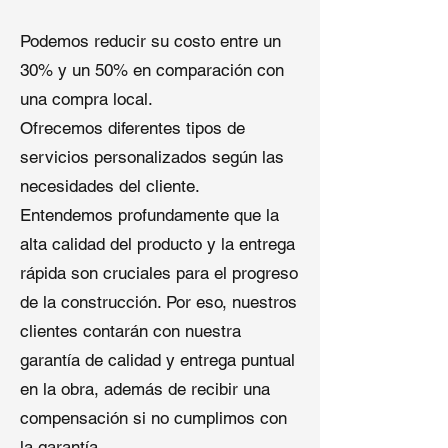
Aplicaciones:
Estanques de
contra fugas para sistemas de
jardín, fuentes de agua,
techado y paisajismo.
Podemos reducir su costo entre un
paisajismo y proyectos de
Resistencia a condiciones
30% y un 50% en comparación con
ingeniería ambiental.
climáticas extremas:
una compra local.
Tolerancia a UV, ozono y
Principales Ventajas de Rendimiento
Ofrecemos diferentes tipos de
temperaturas de -40 °C a 80
de los Materiales de Techado de
°C.
servicios personalizados según las
EPDM:
Alta elasticidad:
≥300% de
necesidades del cliente.
elongación ayuda a absorber
Los rollos de techado de goma
Entendemos profundamente que la
el movimiento estructural sin
EPDM fabricados por Qingdao
alta calidad del producto y la entrega
agrietarse.
Shuangshi ofrecen ventajas
rápida son cruciales para el progreso
Perfil ecológico:
Materiales de
consistentes valoradas por
bajo VOC, reciclables que
de la construcción. Por eso, nuestros
empresas de techado EPDM
apoyan prácticas de
comerciales
y desarrolladores de
clientes contarán con nuestra
construcción sostenibles.
proyectos:
garantía de calidad y entrega puntual
Especificaciones técnicas:
en la obra, además de recibir una
Grosor:
1.2 mm, 1.5 mm, 2.0
Impermeabilización Sin Costuras:
mm, 2.5 mm (personalizable)
compensación si no cumplimos con
Protección confiable contra
Ancho:
3-6 m (dependiendo
filtraciones para sistemas de
la garantía.