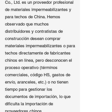
comerciales, industriales y
Co., Ltd. es un proveedor profesional
levantamiento por viento.
residenciales planos y de poca
de materiales impermeabilizantes y
Aplicaciones:
Zonas de viento
inclinación.
fuerte, techos comerciales
para techos de China. Hemos
Compatibilidad de Instalación:
grandes y techos con tráfico de
observado que muchos
Sistemas completamente
mantenimiento frecuente.
adheridos, mecánicamente
distribuidores y contratistas de
Ventaja de rendimiento:
fijados o lastreados.
construcción desean comprar
Durabilidad extendida en
materiales impermeabilizantes o para
comparación con las
3. Membrana de Techado de EPDM
membranas de techado de
techos directamente de fabricantes
Reforzada
EPDM no reforzadas.
chinos en línea, pero desconocen el
4. Forro de estanque de EPDM
Resistencia Mejorada:
El
proceso operativo (términos
(vulcanizado)
refuerzo de malla de poliéster
comerciales, código HS, gastos de
mejora significativamente la
Resistencia a perforaciones:
resistencia a la tracción, la
envío, aranceles, etc.) o no tienen
Resiste eficazmente la
resistencia a rasgaduras y el
penetración de raíces de
tiempo para gestionar los
rendimiento ante el levantamiento
plantas y movimientos del
documentos de importación, lo que
por viento.
suelo.
dificulta la importación de
Aplicaciones:
Zonas de alta
Composición ecológica
velocidad del viento, techos
proveedores chinos.