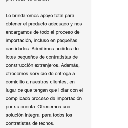
segura:
Libre de plastificantes
comerciales grandes y techos
y aditivos tóxicos; seguro para
con tráfico de mantenimiento
peces y vida acuática.
Le brindaremos apoyo total para
frecuente.
Aplicaciones:
Estanques de
obtener el producto adecuado y nos
Ventaja de Rendimiento:
jardín, elementos acuáticos,
Durabilidad extendida en
encargamos de todo el proceso de
paisajismo y proyectos de
comparación con membranas de
importación, incluso en pequeñas
ingeniería ambiental.
techado de EPDM no reforzadas.
Ventajas clave de rendimiento de
cantidades. Admitimos pedidos de
los materiales de techado de
lotes pequeños de contratistas de
4. Liner de EPDM para Estanques
EPDM:
(Vulcanizado)
construcción extranjeros. Además,
Los rollos de techado de caucho
ofrecemos servicio de entrega a
EPDM fabricados por Qingdao
Resistencia a Pinchazos:
Resiste
domicilio a nuestros clientes, en
Shuangshi proporcionan ventajas
efectivamente la penetración de
consistentes valoradas por
lugar de que tengan que lidiar con el
raíces de plantas y el movimiento
empresas de techado de EPDM
del suelo.
complicado proceso de importación
comerciales
y desarrolladores de
Composición Ecológica:
Libre de
por su cuenta. Ofrecemos una
proyectos:
plastificantes y aditivos tóxicos;
solución integral para todos los
seguro para peces y vida
Impermeabilización sin
contratistas de techos.
acuática.
costuras:
Protección confiable