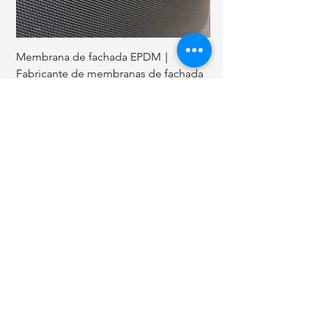
Membrana de fachada EPDM｜
Clavos de techo en 
Fabricante de membranas de fachada
pulgadas.
EPDM
Artículos
relacionados