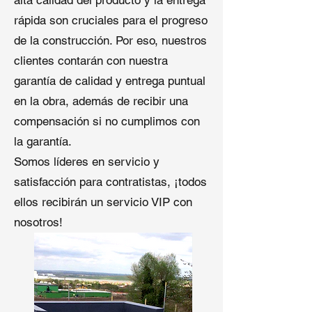
alta calidad del producto y la entrega
empresarial de Home Depot:
rápida son cruciales para el progreso
controla los márgenes de
de la construcción. Por eso, nuestros
ganancia y aumenta las tasas de
clientes contarán con nuestra
recompra.
Valor central
y cultura
– Éxito a
garantía de calidad y entrega puntual
Largo Plazo sobre Ganancia a
en la obra, además de recibir una
Corto Plazo.
compensación si no cumplimos con
Estrategia de promoción
—
la garantía.
Reduce costos de publicidad y
marketing, y persiste en el
Somos líderes en servicio y
marketing de boca a boca.
satisfacción para contratistas, ¡todos
Soporte a Socios
– colaborar con
ellos recibirán un servicio VIP con
empresas de logística
profesionales para reducir costos
nosotros!
de transporte.
Ya sea que desees
comprar techado
de EPDM
,
comprar materiales de
techado de goma EPDM
, o