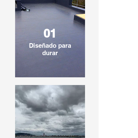
abastecerte de
rollos de techado de
goma a la venta
al por mayor,
ofrecemos un suministro estable a
precios competitivos.
01
Diseñado para
durar