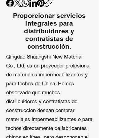
suelen ser no vulcanizados.
Aplicaciones: túneles, subterráneos,
Proporcionar servicios
ferrocarriles y proyectos de
integrales para
impermeabilización municipal a gran
escala.
distribuidores y
contratistas de
2. Membrana de Techado de EPDM
construcción.
Vulcanizada
Qingdao Shuangshi New Material
Co., Ltd. es un proveedor profesional
Esta membrana de
goma EPDM
para techos planos
vulcanizada
de materiales impermeabilizantes y
ofrece estabilidad a largo plazo,
para techos de China. Hemos
resistiendo UV, ozono y
observado que muchos
temperaturas de -45°C a 80°C.
Aplicaciones:
Membrana
distribuidores y contratistas de
impermeabilizante para techos
construcción desean comprar
planos comerciales, residenciales e
materiales impermeabilizantes o para
industriales, membrana
techos directamente de fabricantes
impermeabilizante para techos de
vehículos recreativos.
chinos en línea, pero desconocen el