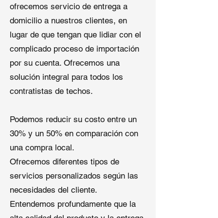
es el Más Barato — Sin Sacrificar
ofrecemos servicio de entrega a
Calidad
domicilio a nuestros clientes, en
lugar de que tengan que lidiar con el
A diferencia de los comerciantes,
Qingdao Shuangshi controla toda la
complicado proceso de importación
cadena de producción. No bajamos
por su cuenta. Ofrecemos una
la calidad—
bajamos costos
solución integral para todos los
innecesarios
.
contratistas de techos.
Ventajas de Comprar Techado de
Goma EPDM Directamente con
Podemos reducir su costo entre un
Nosotros
30% y un 50% en comparación con
una compra local.
Precios directos de fábrica: sin
intermediarios, de la fábrica
Ofrecemos diferentes tipos de
directamente a los contratistas de
servicios personalizados según las
construcción, eliminando costos
necesidades del cliente.
de corredores y almacenamiento.
Entendemos profundamente que la
Margen de ganancia controlado
–
Aprende de la experiencia