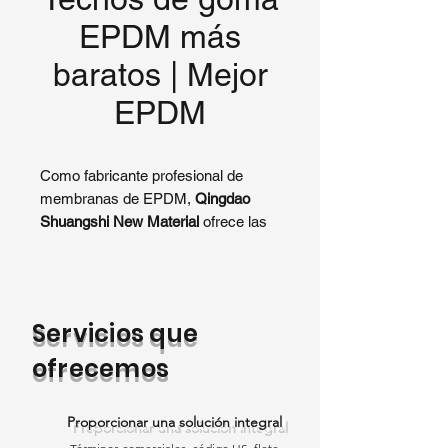
EPDM más
baratos | Mejor
EPDM
Como fabricante profesional de
membranas de EPDM,
Qingdao
Shuangshi New Material
ofrece las
soluciones de techado de goma
EPDM más baratas
en el mercado
global, sin comprometer la calidad ni
el rendimiento.
Servicios que
Nuestras membranas de EPDM
ofrecemos
están diseñadas para
sistemas de
techado comerciales y planos
,
Proporcionar una solución integral
proporcionando impermeabilidad