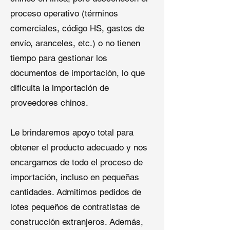
Instalación:
Compatible con
proceso operativo (términos
sistemas de techos EPDM
comerciales, código HS, gastos de
totalmente adheridos, fijados
envío, aranceles, etc.) o no tienen
mecánicamente o lastreados.
tiempo para gestionar los
3.
Membrana de Techado de EPDM
documentos de importación, lo que
Reforzada
dificulta la importación de
proveedores chinos.
El reforzado con malla de poliéster
EPDM ofrece mayor resistencia a la
tracción, resistencia a perforaciones
Le brindaremos apoyo total para
y mejor rendimiento contra el viento.
obtener el producto adecuado y nos
encargamos de todo el proceso de
Aplicaciones: zonas de vientos
fuertes, techos de acceso para
importación, incluso en pequeñas
mantenimiento y entornos
cantidades. Admitimos pedidos de
industriales exigentes.
lotes pequeños de contratistas de
construcción extranjeros. Además,
Por qué Nuestro Techado de EPDM