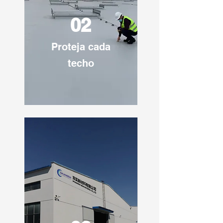
02
Proteja cada
techo