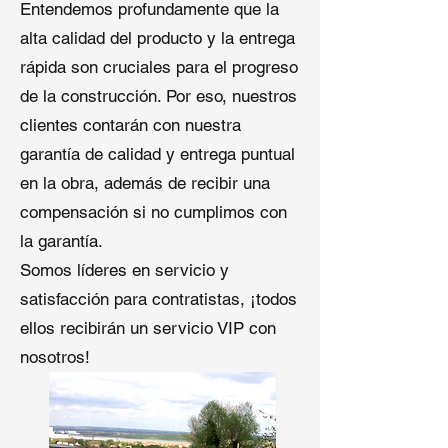
Entendemos profundamente que la
protectora para facilitar el manejo
alta calidad del producto y la entrega
¿Por Qué Elegir la Fábrica de
rápida son cruciales para el progreso
Membranas de Techo Qingdao
de la construcción. Por eso, nuestros
Shuangshi?
clientes contarán con nuestra
Como una
fábrica líder de
garantía de calidad y entrega puntual
membranas de techo
, Qingdao
en la obra, además de recibir una
Shuangshi New Material produce
compensación si no cumplimos con
membranas sintéticas de techo de
la garantía.
alta calidad en nuestras modernas
instalaciones en Qingdao, China,
Somos líderes en servicio y
certificadas bajo los estándares ISO
satisfacción para contratistas, ¡todos
9001 e ISO 14001. Nuestras
ellos recibirán un servicio VIP con
ventajas incluyen:
nosotros!
Eficiencia de Costos
: Precios
directos de fábrica reducen los
costos en un 25-35% en
comparación con proveedores