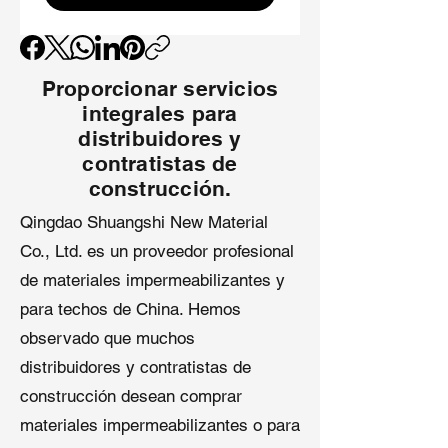
para una fiabilidad a largo plazo.
Superficie Antideslizante
: La capa
superior texturizada mejora la
Proporcionar servicios
seguridad durante la instalación,
integrales para
ideal para techos de pendiente
pronunciada.
distribuidores y
Diseño Ligero
: Más fácil de
contratistas de
manejar que el fieltro asfáltico,
construcción.
reduciendo el tiempo y los costos
Qingdao Shuangshi New Material
laborales para proyectos
Co., Ltd. es un proveedor profesional
de
membranas sintéticas de
techo
.
de materiales impermeabilizantes y
Compatibilidad Versátil
: Se integra
para techos de China. Hemos
sin problemas con tejas
observado que muchos
asfálticas, techos metálicos,
ladrillos y membranas
distribuidores y contratistas de
TPO/EPDM.
construcción desean comprar
materiales impermeabilizantes o para