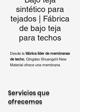
sintético para
tejados | Fábrica
de bajo teja
para techos
Desde la
fábrica líder de membranas
de techo
, Qingdao Shuangshi New
Material ofrece una membrana
sintética de techo de alto
rendimiento diseñada para brindar
una protección superior contra la
humedad debajo de tejas, ladrillos o
Servicios que
techos metálicos. Como fabricante
líder, nuestras membranas
ofrecemos
proporcionan una durabilidad
excepcional, resistencia a la