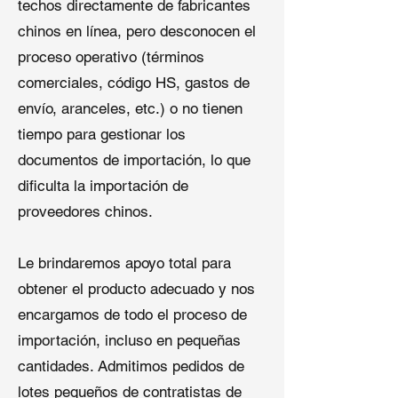
techos directamente de fabricantes
Aplicaciones de la Membrana de
Techo
chinos en línea, pero desconocen el
proceso operativo (términos
La
membrana sintética de techo
de
comerciales, código HS, gastos de
Qingdao Shuangshi, elaborada en
envío, aranceles, etc.) o no tienen
nuestra avanzada
fábrica de
membranas de techo
, se destaca en
tiempo para gestionar los
diversas aplicaciones de techado:
documentos de importación, lo que
dificulta la importación de
Techado Residencial
: Protege
proveedores chinos.
hogares bajo tejas o ladrillos,
garantizando resistencia a la
humedad.
Le brindaremos apoyo total para
Proyectos Comerciales
:
obtener el producto adecuado y nos
Proporciona impermeabilidad
encargamos de todo el proceso de
confiable para oficinas, centros
comerciales y almacenes.
importación, incluso en pequeñas
Techos de Pendiente
cantidades. Admitimos pedidos de
Pronunciada
: Ofrece adhesión
lotes pequeños de contratistas de
segura y resistencia al