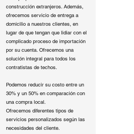
construcción extranjeros. Además,
deslizamiento para instalaciones
desafiantes.
ofrecemos servicio de entrega a
Reparaciones de Techos
: Mejora
domicilio a nuestros clientes, en
los techos existentes con una
lugar de que tengan que lidiar con el
capa adicional de protección
contra la humedad.
complicado proceso de importación
por su cuenta. Ofrecemos una
Especificaciones Técnicas
solución integral para todos los
contratistas de techos.
Grosor
: 6-14 mil (personalizable)
Ancho
: 3’ o 4’ para una cobertura
eficiente
Podemos reducir su costo entre un
Resistencia a la Tracción
: ≥12
30% y un 50% en comparación con
kN/m
una compra local.
Resistencia al Agua
: Cumple con
los estándares ASTM D1970
Ofrecemos diferentes tipos de
Longitud del Rollo
: 50’ o 100’
servicios personalizados según las
(personalizable)
necesidades del cliente.
Embalaje
: Rollos con película