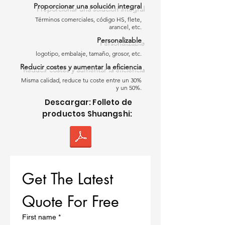
Proporcionar una solución integral
intemperie y facilidad de instalación,
Términos comerciales, código HS, flete,
lo que las hace ideales para
arancel, etc.
proyectos de techado residenciales,
Personalizable
comerciales e industriales.
logotipo, embalaje, tamaño, grosor, etc.
Diseñadas con materiales sintéticos
Reducir costes y aumentar la eficiencia
avanzados, nuestras membranas
garantizan una protección confiable
Misma calidad, reduce tu coste entre un 30%
y un 50%.
y compatibilidad con varios
Descargar: Folleto de
sistemas de techado.
productos Shuangshi:
Características Clave de la
Membrana de Techo
Nuestra
membrana sintética de
techo
, producida en nuestra
Get The Latest 
moderna
fábrica de membranas de
techo
, cumple con los estándares
Quote For Free
ASTM D226 y D1970, garantizando
un rendimiento de primer nivel. La
First name
*