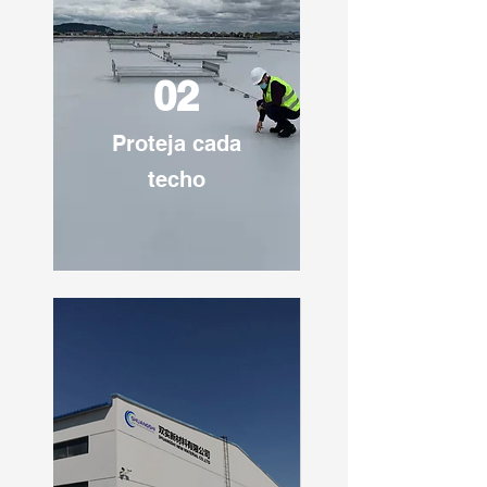
02
Proteja cada
techo