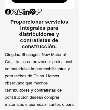
cubiertos tradicionales de fieltro.
Resistencia a UV e Inclemencias
:
Soporta la exposición prolongada
Proporcionar servicios
a UV y temperaturas de -30°C a
integrales para
80°C para una confiabilidad a
largo plazo.
distribuidores y
Superficie Antideslizante
: La capa
contratistas de
superior texturizada mejora la
construcción.
seguridad durante la instalación,
Qingdao Shuangshi New Material
ideal para techos con pendientes
Co., Ltd. es un proveedor profesional
pronunciadas.
Diseño Ligero
: Más fácil de
de materiales impermeabilizantes y
manejar que el fieltro asfáltico,
para techos de China. Hemos
reduciendo el tiempo de mano de
observado que muchos
obra y costos para
proyectos de
bajo cubierta para techos
.
distribuidores y contratistas de
Compatibilidad Versátil
: Se
construcción desean comprar
empareja sin problemas con tejas
materiales impermeabilizantes o para
asfálticas, techos metálicos,